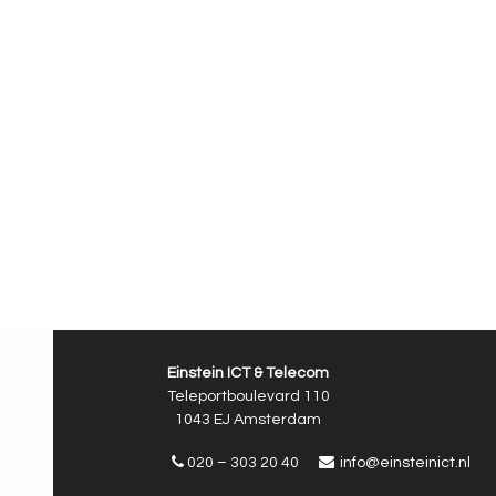
Einstein ICT & Telecom
Teleportboulevard 110
1043 EJ Amsterdam
020 – 303 20 40
info@einsteinict.nl