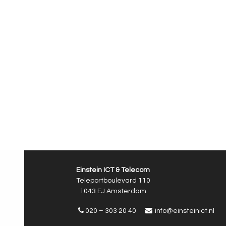
Einstein ICT & Telecom
Teleportboulevard 110
1043 EJ Amsterdam
020 – 303 20 40
info@einsteinict.nl